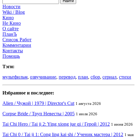
Новости
Wiki / Blog
Кино
Не Кино
О сайте
ПланЪ
Список Работ
Комментарии
Контакты
Помощь
Тэги:
мультфильм
,
озвучивание
,
перевод
,
план
,
сбор
,
сериал
,
стихи
Избранное и последнее:
Alien / Чужой | 1979 | Director's Cut
1 августа 2026
Corpse Bride / Труп Невесты | 2005
1 июля 2026
Tai Chi Hero / Tai ji 2: Ying xiong jue qi / Герой | 2012
1 июня 2026
Tai Chi 0 / Tai ji 1: Cong ling kai shi / Ученик мастера | 2012
1 мая