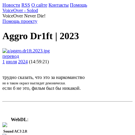
Новости
RSS
О сайте
Контакты
Помощь
VoiceOver - Solod
VoiceOver Never Die!
Помощь проекту
Aggro Dr1ft | 2023
перевод
1
июля
2024
(14:59:21)
трудно сказать, что это за наркоманство
но в таком окрасе выглядит демонически.
если б не это, фильм был бы никакой.
WebDL
:
Sound AC3 2.0
: