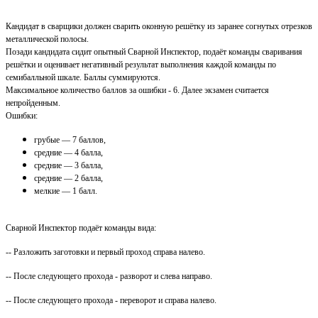
Кандидат в сварщики должен сварить оконную решётку из заранее согнутых отрезков
металлической полосы.
Позади кандидата сидит опытный Сварной Инспектор, подаёт команды сваривания
решётки и оценивает негативный результат выполнения каждой команды по
семибалльной шкале. Баллы суммируются.
Максимальное количество баллов за ошибки - 6. Далее экзамен считается
непройденным.
Ошибки:
грубые — 7 баллов,
средние — 4 балла,
средние — 3 балла,
средние — 2 балла,
мелкие — 1 балл.
Сварной Инспектор подаёт команды вида:
-- Разложить заготовки и первый проход справа налево.
-- После следующего прохода - разворот и слева направо.
-- После следующего прохода - переворот и справа налево.