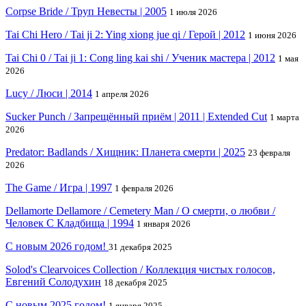
Corpse Bride / Труп Невесты | 2005
1 июля 2026
Tai Chi Hero / Tai ji 2: Ying xiong jue qi / Герой | 2012
1 июня 2026
Tai Chi 0 / Tai ji 1: Cong ling kai shi / Ученик мастера | 2012
1 мая
2026
Lucy / Люси | 2014
1 апреля 2026
Sucker Punch / Запрещённый приём | 2011 | Extended Cut
1 марта
2026
Predator: Badlands / Хищник: Планета смерти | 2025
23 февраля
2026
The Game / Игра | 1997
1 февраля 2026
Dellamorte Dellamore / Cemetery Man / О смерти, о любви /
Человек С Кладбища | 1994
1 января 2026
С новым 2026 годом!
31 декабря 2025
Solod's Clearvoices Collection / Коллекция чистых голосов,
Евгений Солодухин
18 декабря 2025
С новым 2025 годом!
1 января 2025