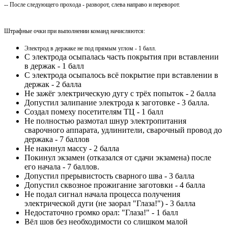
-- После следующего прохода - разворот, слева направо и переворот.
Штрафные очки при выполнении команд начисляются:
Электрод в держаке не под прямым углом - 1 балл.
С электрода осыпалась часть покрытия при вставлении
в держак - 1 балл
С электрода осыпалось всё покрытие при вставлении в
держак - 2 балла
Не зажёг электрическую дугу с трёх попыток - 2 балла
Допустил залипание электрода к заготовке - 3 балла.
Создал помеху посетителям ТЦ - 1 балл
Не полностью размотал шнур электропитания
сварочного аппарата, удлинители, сварочный провод до
держака - 7 баллов
Не накинул массу - 2 балла
Покинул экзамен (отказался от сдачи экзамена) после
его начала - 7 баллов.
Допустил прерывистость сварного шва - 3 балла
Допустил сквозное прожигание заготовки - 4 балла
Не подал сигнал начала процесса получения
электрической дуги (не заорал "Глаза!") - 3 балла
Недостаточно громко орал: "Глаза!" - 1 балл
Вёл шов без необходимости со слишком малой