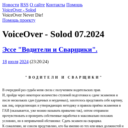
Новости
RSS
О сайте
Контакты
Помощь
VoiceOver - Solod
VoiceOver Never Die!
Помощь проекту
VoiceOver - Solod 07.2024
Эссе "Водители и Сварщики".
18
июля
2024
(23:20:24)
"ВОДИТЕЛИ И СВАРЩИКИ"
В очередной раз судьба меня свела с получением водительских прав.
И, пройдя через некоторое количество ступеней подготовки к сдаче экзаменов и
после нескольких сдач (удачных и неудачных), захотелось представить себе картину,
как лиц, определяющих и утверждающих методику и правила приёма экзаменов в
ГАИ (оказывается, уже можно называть привычно так), оптом отправили
прочувствовать и проверить собственные наработки в максимально похожих
условиях, но в непривычной обстановке. Сдать экзамен на сварщика.
К сожалению, не совсем представляю, кто бы именно из тех или иных должностей и