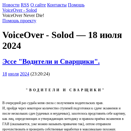
Новости
RSS
О сайте
Контакты
Помощь
VoiceOver - Solod
VoiceOver Never Die!
Помощь проекту
VoiceOver - Solod — 18 июля
2024
Эссе "Водители и Сварщики".
18
июля
2024
(23:20:24)
"ВОДИТЕЛИ И СВАРЩИКИ"
В очередной раз судьба меня свела с получением водительских прав.
И, пройдя через некоторое количество ступеней подготовки к сдаче экзаменов и
после нескольких сдач (удачных и неудачных), захотелось представить себе картину,
как лиц, определяющих и утверждающих методику и правила приёма экзаменов в
ГАИ (оказывается, уже можно называть привычно так), оптом отправили
прочувствовать и проверить собственные наработки в максимально похожих