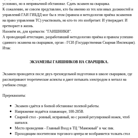
условиях, но в непривычной обстановке. Сдать экзамен на сварщика.
К сожалению, не совсем представляю, кто бы именно из тех или иных должностей и
управлений ГАИ ГИБДД мог бы в этом (правила и методология приёма экзаменов
на право управления ТС) участвовать, но кто-то это изобретает. И утверждает. И
претворяет в жизнь.
Назовём их, для краткости: "ГАИШНИКИ".
А проводящий аттестацию, разработавший методологию приёма и правила успешно
сданного экзамена на сварщиков, орган - ГСИ (Государственная Сварная Инспекция).
Итак:
ЭКЗАМЕНЫ ГАИШНИКОВ НА СВАРЩИКА.
Экзамен проводится после двух-трехнедельной подготовки в школе сварщиков, где
рассматривают теоретические аспекты и дают потыкать электродом в металл на
учебном стенде.
Пререквизиты:
Экзамен сдаётся в боевой обстановке полевой работы.
Напряжение подаётся плавающее, 100-285В.
Сварной стол - ровный, исправный, но с разной регулировкой ножек, чтоб
шатался.
Место проведения - Главный Вход в ТЦ "Манежный" в час пик.
Проходящим посетителям торгового центра не возбраняется толкать стол