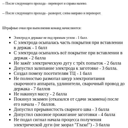
-- После следующего прохода - переворот и справа налево.
-- После следующего прохода - разворот, слева направо и переворот.
Штрафные очки при выполнении команд начисляются:
Электрод в держаке не под прямым углом - 1 балл.
С электрода осыпалась часть покрытия при вставлении
в держак - 1 балл
С электрода осыпалось всё покрытие при вставлении в
держак - 2 балла
Не зажёг электрическую дугу с трёх попыток - 2 балла
Допустил залипание электрода к заготовке - 3 балла.
Создал помеху посетителям ТЦ - 1 балл
Не полностью размотал шнур электропитания
сварочного аппарата, удлинители, сварочный провод до
держака - 7 баллов
Не накинул массу - 2 балла
Покинул экзамен (отказался от сдачи экзамена) после
его начала - 7 баллов.
Допустил прерывистость сварного шва - 3 балла
Допустил сквозное прожигание заготовки - 4 балла
Не подал сигнал начала процесса получения
электрической дуги (не заорал "Глаза!") - 3 балла