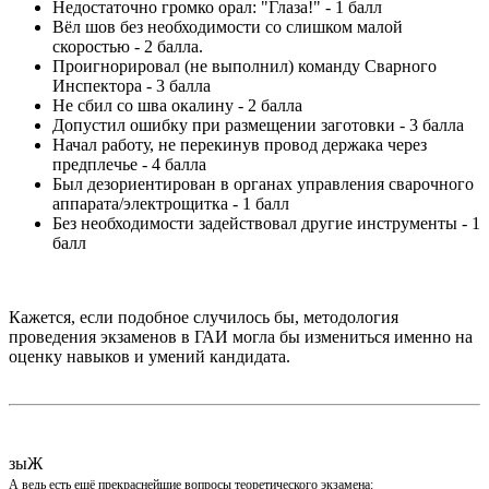
Недостаточно громко орал: "Глаза!" - 1 балл
Вёл шов без необходимости со слишком малой
скоростью - 2 балла.
Проигнорировал (не выполнил) команду Сварного
Инспектора - 3 балла
Не сбил со шва окалину - 2 балла
Допустил ошибку при размещении заготовки - 3 балла
Начал работу, не перекинув провод держака через
предплечье - 4 балла
Был дезориентирован в органах управления сварочного
аппарата/электрощитка - 1 балл
Без необходимости задействовал другие инструменты - 1
балл
Кажется, если подобное случилось бы, методология
проведения экзаменов в ГАИ могла бы измениться именно на
оценку навыков и умений кандидата.
зыЖ
А ведь есть ещё прекраснейшие вопросы теоретического экзамена: