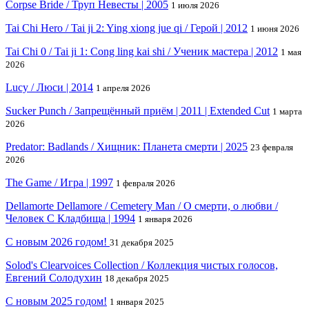
Corpse Bride / Труп Невесты | 2005
1 июля 2026
Tai Chi Hero / Tai ji 2: Ying xiong jue qi / Герой | 2012
1 июня 2026
Tai Chi 0 / Tai ji 1: Cong ling kai shi / Ученик мастера | 2012
1 мая
2026
Lucy / Люси | 2014
1 апреля 2026
Sucker Punch / Запрещённый приём | 2011 | Extended Cut
1 марта
2026
Predator: Badlands / Хищник: Планета смерти | 2025
23 февраля
2026
The Game / Игра | 1997
1 февраля 2026
Dellamorte Dellamore / Cemetery Man / О смерти, о любви /
Человек С Кладбища | 1994
1 января 2026
С новым 2026 годом!
31 декабря 2025
Solod's Clearvoices Collection / Коллекция чистых голосов,
Евгений Солодухин
18 декабря 2025
С новым 2025 годом!
1 января 2025