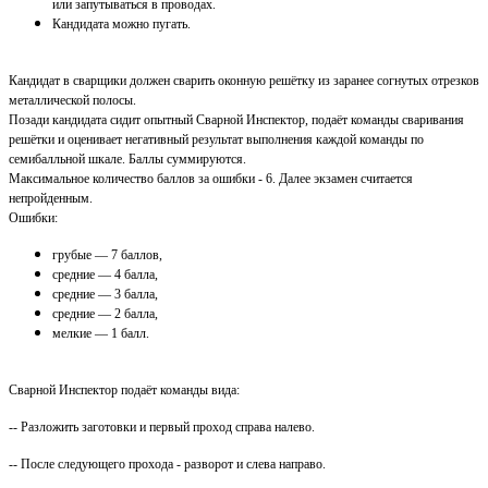
или запутываться в проводах.
Кандидата можно пугать.
Кандидат в сварщики должен сварить оконную решётку из заранее согнутых отрезков
металлической полосы.
Позади кандидата сидит опытный Сварной Инспектор, подаёт команды сваривания
решётки и оценивает негативный результат выполнения каждой команды по
семибалльной шкале. Баллы суммируются.
Максимальное количество баллов за ошибки - 6. Далее экзамен считается
непройденным.
Ошибки:
грубые — 7 баллов,
средние — 4 балла,
средние — 3 балла,
средние — 2 балла,
мелкие — 1 балл.
Сварной Инспектор подаёт команды вида:
-- Разложить заготовки и первый проход справа налево.
-- После следующего прохода - разворот и слева направо.