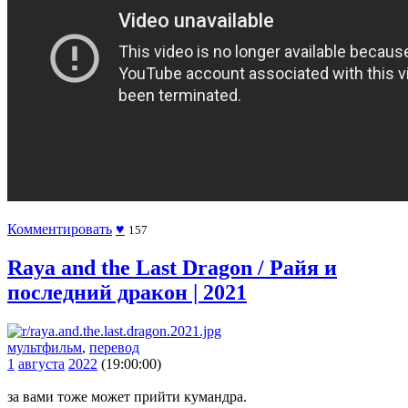
Комментировать
♥
157
Raya and the Last Dragon / Райя и
последний дракон | 2021
мультфильм
,
перевод
1
августа
2022
(19:00:00)
за вами тоже может прийти кумандра.