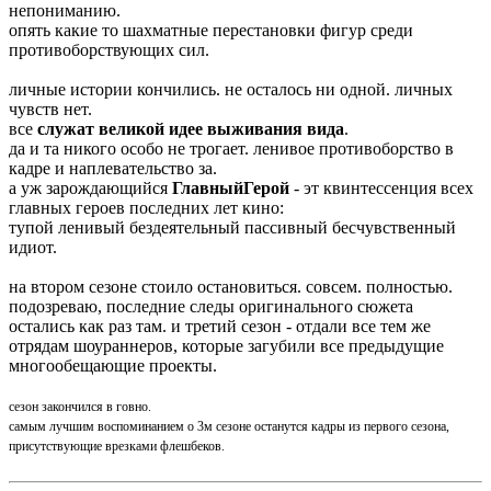
непониманию.
опять какие то шахматные перестановки фигур среди
противоборствующих сил.
личные истории кончились. не осталось ни одной. личных
чувств нет.
все
служат великой идее выживания вида
.
да и та никого особо не трогает. ленивое противоборство в
кадре и наплевательство за.
а уж зарождающийся
ГлавныйГерой
- эт квинтессенция всех
главных героев последних лет кино:
тупой ленивый бездеятельный пассивный бесчувственный
идиот.
на втором сезоне стоило остановиться. совсем. полностью.
подозреваю, последние следы оригинального сюжета
остались как раз там. и третий сезон - отдали все тем же
отрядам шоураннеров, которые загубили все предыдущие
многообещающие проекты.
сезон закончился в говно.
самым лучшим воспоминанием о 3м сезоне останутся кадры из первого сезона,
присутствующие врезками флешбеков.