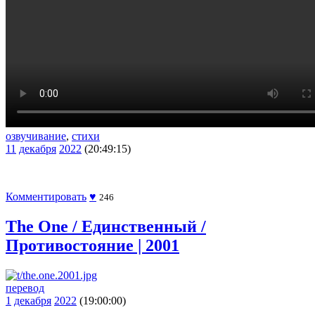
озвучивание
,
стихи
11
декабря
2022
(20:49:15)
Комментировать
♥
246
The One / Единственный /
Противостояние | 2001
перевод
1
декабря
2022
(19:00:00)