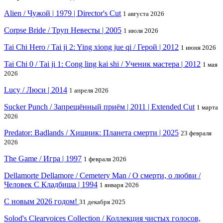
Alien / Чужой | 1979 | Director's Cut
1 августа 2026
Corpse Bride / Труп Невесты | 2005
1 июля 2026
Tai Chi Hero / Tai ji 2: Ying xiong jue qi / Герой | 2012
1 июня 2026
Tai Chi 0 / Tai ji 1: Cong ling kai shi / Ученик мастера | 2012
1 мая
2026
Lucy / Люси | 2014
1 апреля 2026
Sucker Punch / Запрещённый приём | 2011 | Extended Cut
1 марта
2026
Predator: Badlands / Хищник: Планета смерти | 2025
23 февраля
2026
The Game / Игра | 1997
1 февраля 2026
Dellamorte Dellamore / Cemetery Man / О смерти, о любви /
Человек С Кладбища | 1994
1 января 2026
С новым 2026 годом!
31 декабря 2025
Solod's Clearvoices Collection / Коллекция чистых голосов,