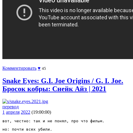
Комментировать
♥
45
Snake Eyes: G.I. Joe Origins / G. I. Joe.
Бросок кобры: Снейк Айз | 2021
перевод
1
апреля
2022
(19:00:00)
вот, честно: так и не понял, про что фильм. 
но: почти всех убили.