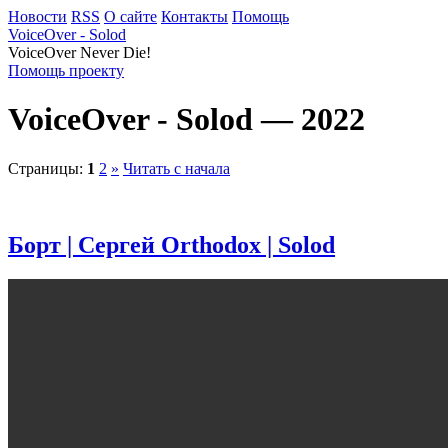
Новости
RSS
О сайте
Контакты
Помощь
VoiceOver - Solod
VoiceOver Never Die!
Помощь проекту
VoiceOver - Solod — 2022
Страницы:
1
2
»
Читать с начала
Борт | Сергей Orthodox | Solod