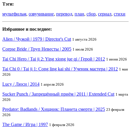
Тэги:
мультфильм
,
озвучивание
,
перевод
,
план
,
сбор
,
сериал
,
стихи
Избранное и последнее:
Alien / Чужой | 1979 | Director's Cut
1 августа 2026
Corpse Bride / Труп Невесты | 2005
1 июля 2026
Tai Chi Hero / Tai ji 2: Ying xiong jue qi / Герой | 2012
1 июня 2026
Tai Chi 0 / Tai ji 1: Cong ling kai shi / Ученик мастера | 2012
1 мая
2026
Lucy / Люси | 2014
1 апреля 2026
Sucker Punch / Запрещённый приём | 2011 | Extended Cut
1 марта
2026
Predator: Badlands / Хищник: Планета смерти | 2025
23 февраля
2026
The Game / Игра | 1997
1 февраля 2026