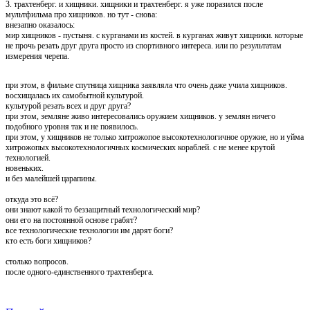
3. трахтенберг. и хищники. хищники и трахтенберг. я уже поразился после
мультфильма про хищников. но тут - снова:
внезапно оказалось:
мир хищников - пустыня. с курганами из костей. в курганах живут хищники. которые
не прочь резать друг друга просто из спортивного интереса. или по результатам
измерения черепа.
при этом, в фильме спутница хищника заявляла что очень даже учила хищников.
восхищалась их самобытной культурой.
культурой резать всех и друг друга?
при этом, земляне живо интересовались оружием хищников. у землян ничего
подобного уровня так и не появилось.
при этом, у хищников не только хитрожопое высокотехнологичное оружие, но и уйма
хитрожопых высокотехнологичных космических кораблей.
с не менее крутой
технологией.
новеньких.
и без малейшей царапины.
откуда это всё?
они знают какой то беззащитный технологический мир?
они его на постоянной основе грабят?
все технологические технологии им дарят боги?
кто есть боги хищников?
столько вопросов.
после одного-единственного трахтенберга.