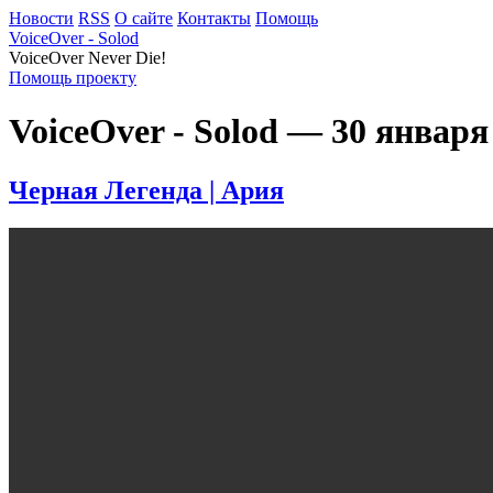
Новости
RSS
О сайте
Контакты
Помощь
VoiceOver - Solod
VoiceOver Never Die!
Помощь проекту
VoiceOver - Solod — 30 января
Черная Легенда | Ария