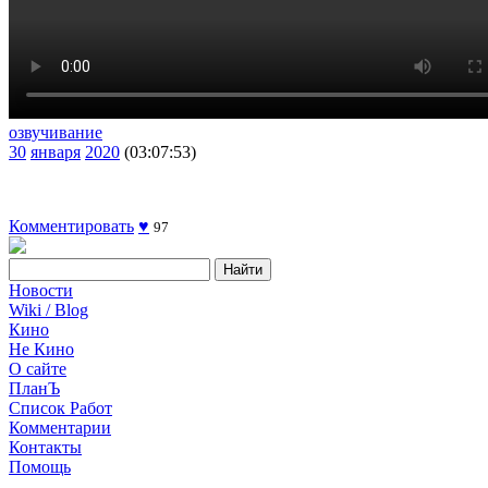
озвучивание
30
января
2020
(03:07:53)
Комментировать
♥
97
Новости
Wiki / Blog
Кино
Не Кино
О сайте
ПланЪ
Список Работ
Комментарии
Контакты
Помощь