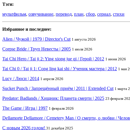
Тэги:
мультфильм
,
озвучивание
,
перевод
,
план
,
сбор
,
сериал
,
стихи
Избранное и последнее:
Alien / Чужой | 1979 | Director's Cut
1 августа 2026
Corpse Bride / Труп Невесты | 2005
1 июля 2026
Tai Chi Hero / Tai ji 2: Ying xiong jue qi / Герой | 2012
1 июня 2026
Tai Chi 0 / Tai ji 1: Cong ling kai shi / Ученик мастера | 2012
1 мая 
Lucy / Люси | 2014
1 апреля 2026
Sucker Punch / Запрещённый приём | 2011 | Extended Cut
1 марта 
Predator: Badlands / Хищник: Планета смерти | 2025
23 февраля 20
The Game / Игра | 1997
1 февраля 2026
Dellamorte Dellamore / Cemetery Man / О смерти, о любви / Чело
С новым 2026 годом!
31 декабря 2025