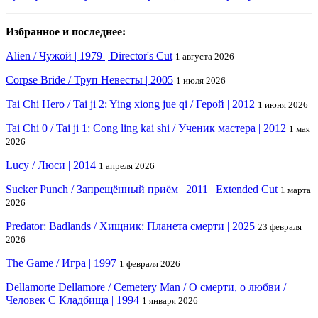
Избранное и последнее:
Alien / Чужой | 1979 | Director's Cut
1 августа 2026
Corpse Bride / Труп Невесты | 2005
1 июля 2026
Tai Chi Hero / Tai ji 2: Ying xiong jue qi / Герой | 2012
1 июня 2026
Tai Chi 0 / Tai ji 1: Cong ling kai shi / Ученик мастера | 2012
1 мая
2026
Lucy / Люси | 2014
1 апреля 2026
Sucker Punch / Запрещённый приём | 2011 | Extended Cut
1 марта
2026
Predator: Badlands / Хищник: Планета смерти | 2025
23 февраля
2026
The Game / Игра | 1997
1 февраля 2026
Dellamorte Dellamore / Cemetery Man / О смерти, о любви /
Человек С Кладбища | 1994
1 января 2026