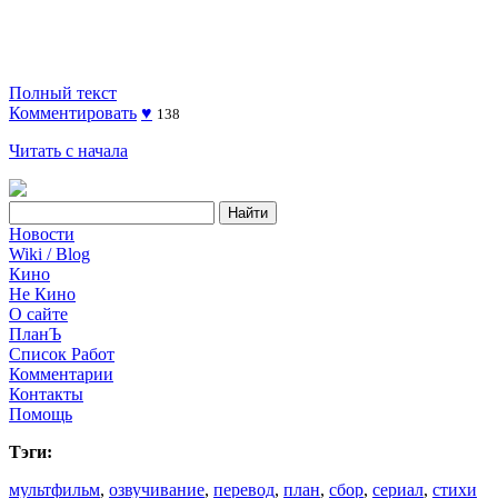
Полный текст
Комментировать
♥
138
Читать с начала
Новости
Wiki / Blog
Кино
Не Кино
О сайте
ПланЪ
Список Работ
Комментарии
Контакты
Помощь
Тэги:
мультфильм
,
озвучивание
,
перевод
,
план
,
сбор
,
сериал
,
стихи