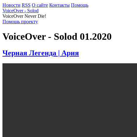
Новости
RSS
О сайте
Контакты
Помощь
VoiceOver - Solod
VoiceOver Never Die!
Помощь проекту
VoiceOver - Solod 01.2020
Черная Легенда | Ария