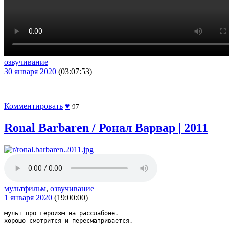
озвучивание
30
января
2020
(03:07:53)
Комментировать
♥
97
Ronal Barbaren / Ронал Варвар | 2011
мультфильм
,
озвучивание
1
января
2020
(19:00:00)
мульт про героизм на расслабоне.
хорошо смотрится и пересматривается.